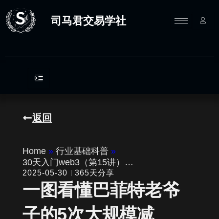
跳
至
司马君交易学社
内
容
返回
Home
»
行业基础科普
»
30天入门web3（第15讲）…
2025-05-30
365天分享
一图看懂巴菲特老爷
子的5次大规模减