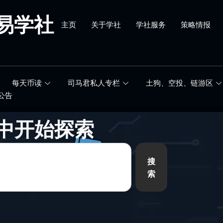
易学社
主页
关于学社
学社服务
策略情报
每天币读
司马君私人专栏
土狗、空投、链游区
公告
中开始探索
搜
索