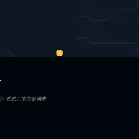
典
...试试别的关键词吧~