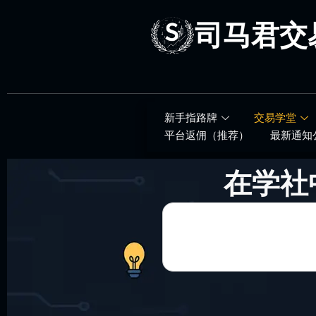
跳
至
司马君交
内
容
新手指路牌
交易学堂
平台返佣（推荐）
最新通知
在学社
Search