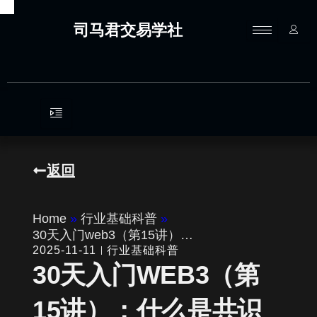
跳
至
司马君交易学社
内
容
返回
Home
»
行业基础科普
»
30天入门web3（第15讲）…
2025-11-11
行业基础科普
30天入门WEB3（第
15讲）：什么是共识