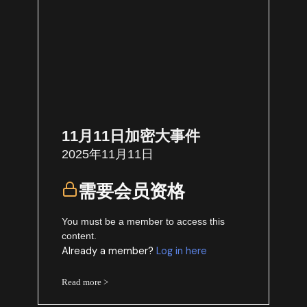
11月11日加密大事件
2025年11月11日
需要会员资格
You must be a member to access this
content.
Already a member?
Log in here
Read more >