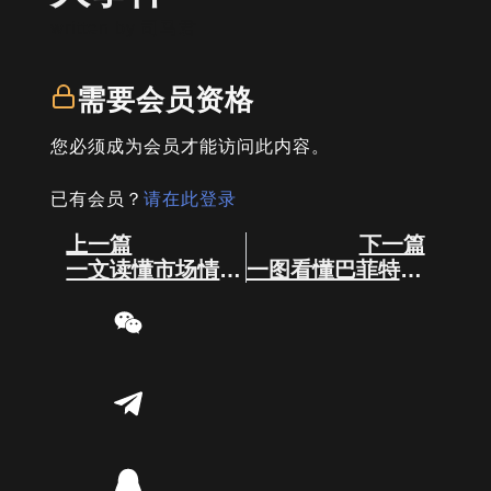
written by
司马君
需要会员资格
您必须成为会员才能访问此内容。
已有会员？
请在此登录
Prev
Next
上一篇
下一篇
一文读懂市场情绪与投资者之间的共系（推荐所有粉丝必看）
一图看懂巴菲特老爷子的5次大规模减仓????