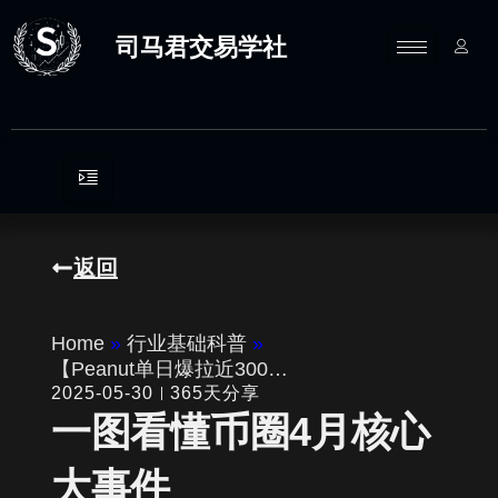
跳
至
司马君交易学社
内
容
返回
Home
»
行业基础科普
»
【Peanut单日爆拉近300…
2025-05-30
365天分享
一图看懂币圈4月核心
大事件