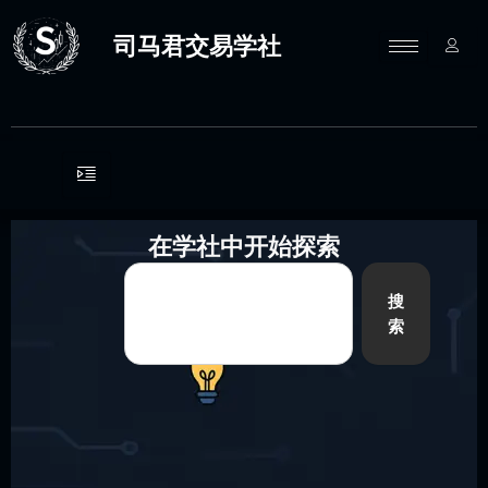
跳
至
司马君交易学社
内
容
在学社中开始探索
Search
搜
索