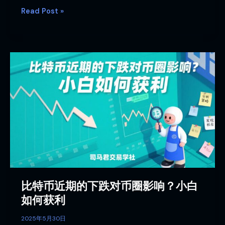
Read Post »
比
特
币
近
期
的
下
跌
对
币
圈
比特币近期的下跌对币圈影响？小白
影
响？
如何获利
小
白
2025年5月30日