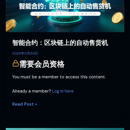
块
链
上
的
自
动
智能合约：区块链上的自动售货机
售
货
2025年5月30日
机
需要会员资格
You must be a member to access this content.
Already a member?
Log in here
Read Post »