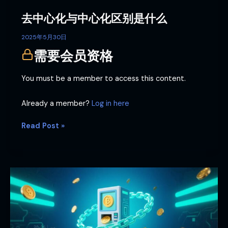
是
去中心化与中心化区别是什么
什
么
2025年5月30日
需要会员资格
You must be a member to access this content.
Already a member?
Log in here
Read Post »
智
能
合
约：
区