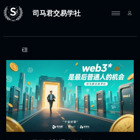
跳
至
司马君交易学社
内
容
web3
是
最
后
普
通
人
的
机
会