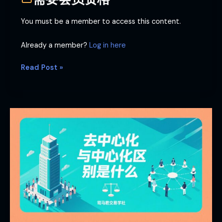
You must be a member to access this content.
Already a member?
Log in here
Read Post »
去
中
心
化
与
中
心
化
区
别