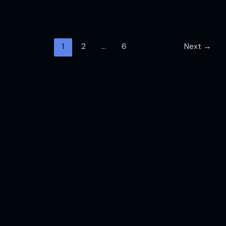
1
2
…
6
Next
→