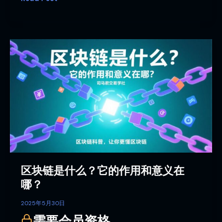
区
块
链
是
什
么？
它
的
作
用
和
区块链是什么？它的作用和意义在
意
义
哪？
在
哪？
2025年5月30日
需要会员资格