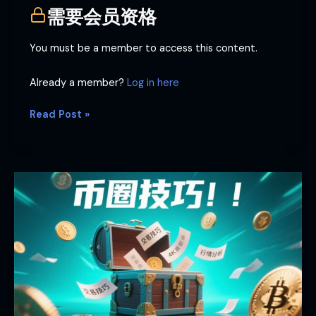
如
需要会员资格
何
获
You must be a member to access this content.
利
Already a member?
Log in here
Read Post »
币
圈
技
巧！！！