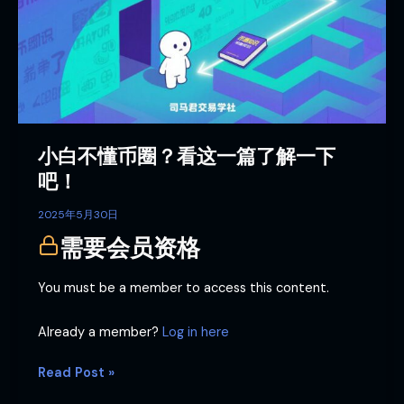
币
圈？
看
这
一
篇
了
小白不懂币圈？看这一篇了解一下
解
一
吧！
下
吧！
2025年5月30日
需要会员资格
You must be a member to access this content.
Already a member?
Log in here
Read Post »