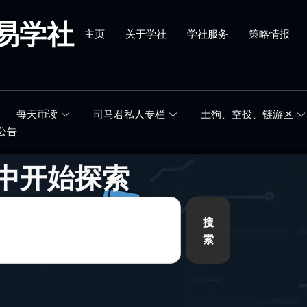
易学社
主页
关于学社
学社服务
策略情报
每天币读
司马君私人专栏
土狗、空投、链游区
公告
中开始探索
搜
索