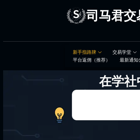
跳
至
司马君交
内
容
新手指路牌
交易学堂
平台返佣（推荐）
最新通知
在学社
Search