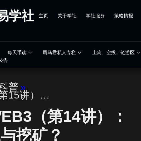
易学社
主页
关于学社
学社服务
策略情报
每天币读
司马君私人专栏
土狗、空投、链游区
公告
科普
»
（第15讲）…
EB3（第14讲）：
工与挖矿？