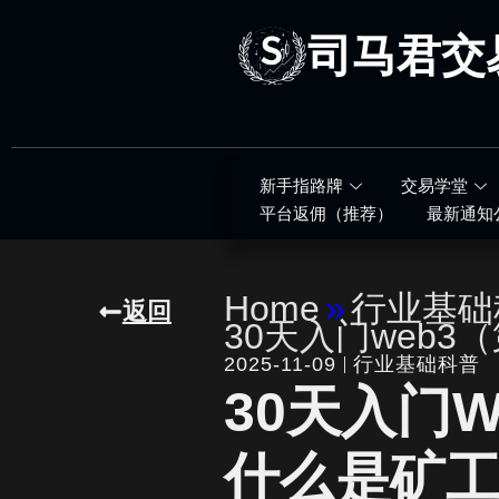
跳
至
司马君交
内
容
新手指路牌
交易学堂
平台返佣（推荐）
最新通知
Home
»
行业基础
返回
30天入门web3
2025-11-09
行业基础科普
30天入门W
什么是矿