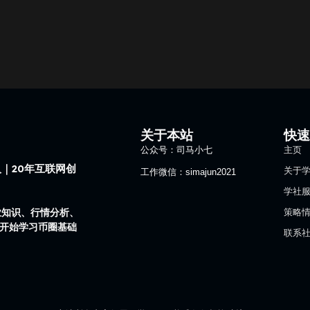
关于本站
快
公众号：司马小七
主页
｜20年互联网创
关于
工作微信：simajun2021
学社
业知识、行情分析、
策略
1开始学习币圈基础
联系