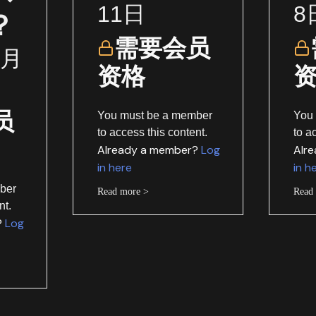
11日
8
？
需要会员
1月
资格
员
You must be a member
You
to access this content.
to a
Already a member?
Log
Alr
in here
in h
ber
Read more >
Read
nt.
?
Log