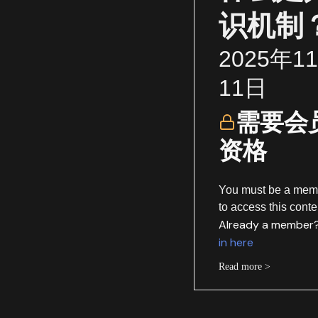
识机制
2025年1
11日
需要会
资格
You must be a mem
to access this conte
Already a member
in here
Read more >