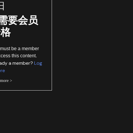
日
需要会员
资格
 must be a member
ccess this content.
eady a member?
Log
ere
 more >