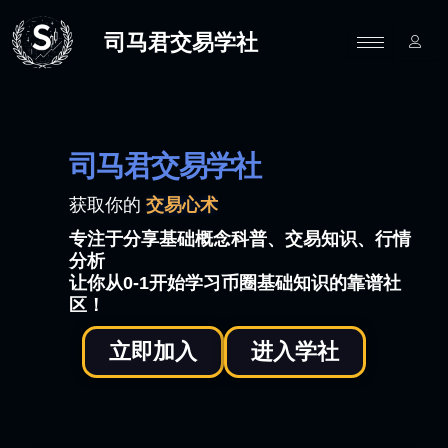
跳
至
司马君交易学社
内
容
司马君交易学社
获取你的
交
易
心
术
专注于分享基础概念科普、交易知识、行情
分析
让你从0-1开始学习币圈基础知识的靠谱社
区！
立即加入
进入学社