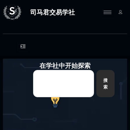
跳
至
司马君交易学社
内
容
在学社中开始探索
Search
搜
索