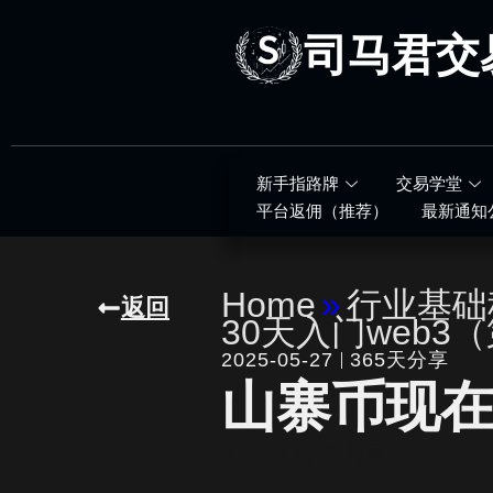
跳
至
司马君交
内
容
新手指路牌
交易学堂
平台返佣（推荐）
最新通知
Home
»
行业基础
返回
30天入门web3
2025-05-27
365天分享
山寨币现
written by
司马君