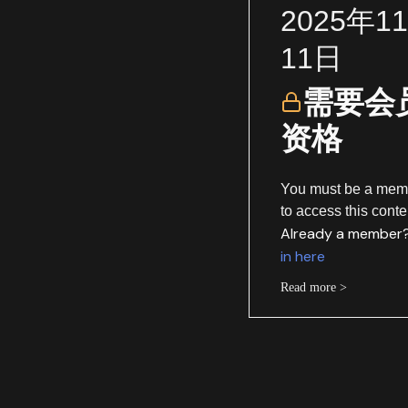
2025年1
11日
需要会
资格
You must be a mem
to access this conte
Already a member
in here
Read more >