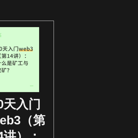
30天入门
eb3（第
14讲）：