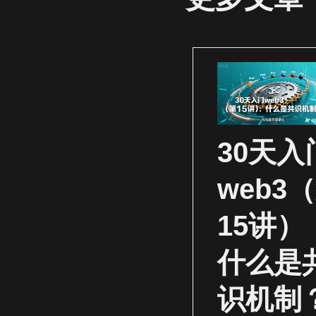
30天入
web3
15讲）
什么是
识机制