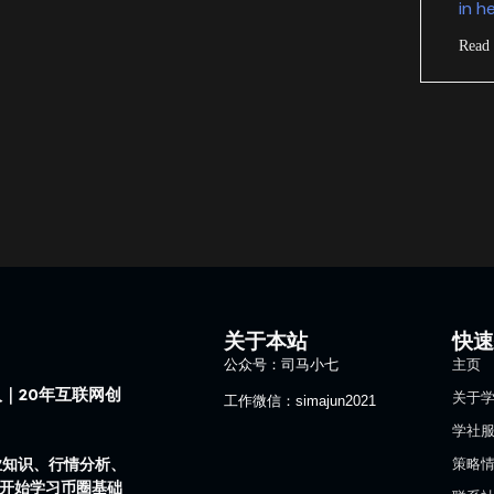
in h
Read
关于本站
快
公众号：司马小七
主页
｜20年互联网创
关于
工作微信：simajun2021
学社
业知识、行情分析、
策略
1开始学习币圈基础