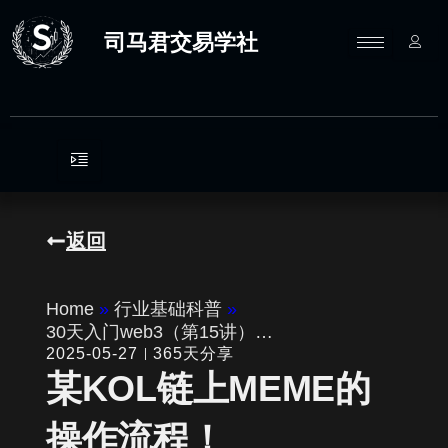
跳
至
司马君交易学社
内
容
返回
Home
»
行业基础科普
»
30天入门web3（第15讲）…
2025-05-27
365天分享
某KOL链上MEME的
操作流程！