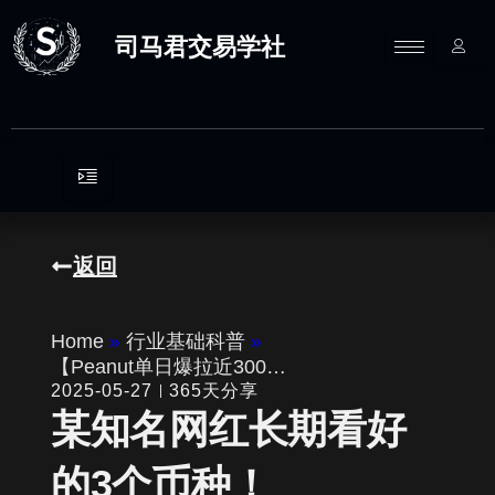
跳
至
司马君交易学社
内
容
返回
Home
»
行业基础科普
»
【Peanut单日爆拉近300…
2025-05-27
365天分享
某知名网红长期看好
的3个币种！