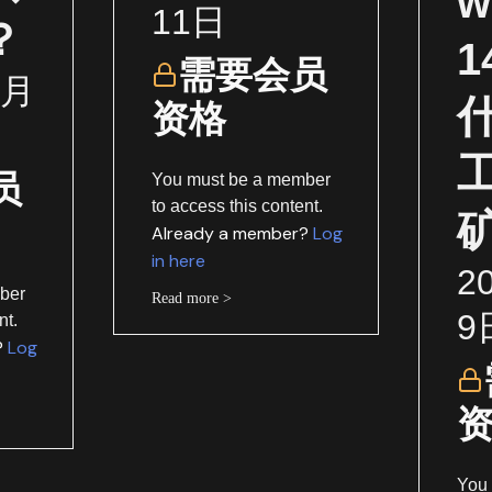
w
11日
？
需要会员
1月
资格
员
You must be a member
to access this content.
Already a member?
Log
in here
2
ber
Read more >
9
nt.
?
Log
You