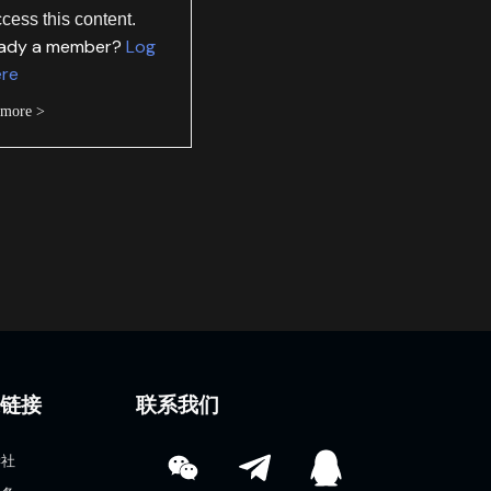
ccess this content.
eady a member?
Log
ere
 more >
速链接
联系我们
学社