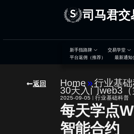
跳
至
司马君交
内
容
新手指路牌
交易学堂
平台返佣（推荐）
最新通知
Home
»
行业基础
返回
30天入门web3
2025-09-05
行业基础科普
每天学点W
智能合约