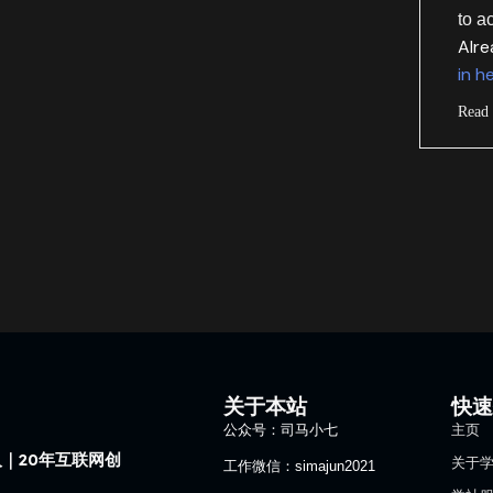
to a
Alr
in h
Read
关于本站
快
公众号：司马小七
主页
｜20年互联网创
关于
工作微信：simajun2021