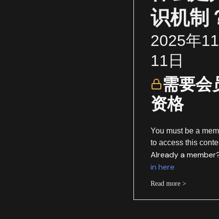
识机制
2025年1
11日
需要会
资格
You must be a mem
to access this conte
Already a member
in here
Read more >