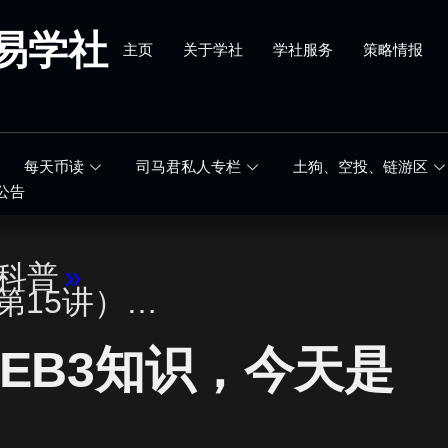
易学社
主页
关于学社
学社服务
策略情报
每天币读
司马君私人专栏
土狗、空投、链游区
公告
科普
»
（第15讲）…
EB3知识，今天是