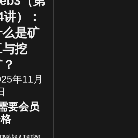
eb3（第
14讲）：
什么是矿
工与挖
矿？
025年11月
日
需要会员
资格
 must be a member