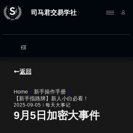
跳
至
司马君交易学社
内
容
返回
Home
»
新手操作手册
»
【新手指路牌】新人小白必看！
2025-09-05
每天大事记
9月5日加密大事件
written by
司马君