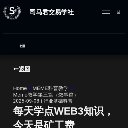
跳
至
司马君交易学社
内
容
返回
Home
»
MEME科普教学
»
Meme教学第三篇（叙事篇）
2025-09-08
行业基础科普
每天学点WEB3知识，
今天是矿工费