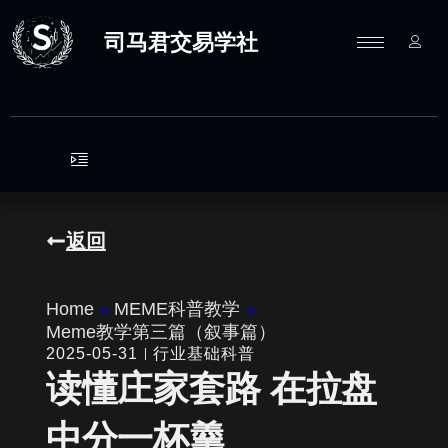
跳
至
司马君交易学社
内
容
返回
Home
»
MEME科普教学
»
Meme教学第三篇（叙事篇）
2025-05-31
行业基础科普
读懂庄家套路 在拉盘
中分一杯羹