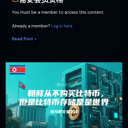
You must be a member to access this content.
Already a member?
Log in here
Read Post »
朝
鲜
从
不
购
买
比
特
币，
但