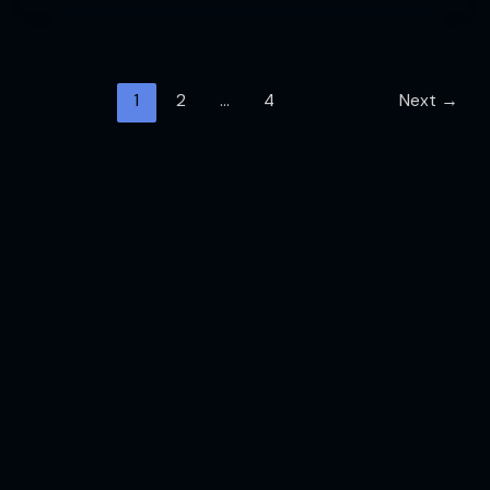
1
2
…
4
Next
→