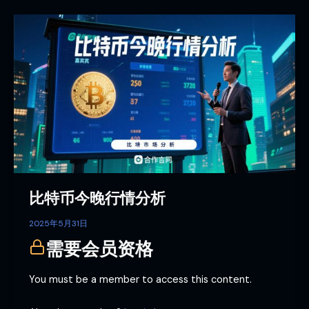
比
特
币
今
晚
行
情
分
析
比特币今晚行情分析
2025年5月31日
需要会员资格
You must be a member to access this content.