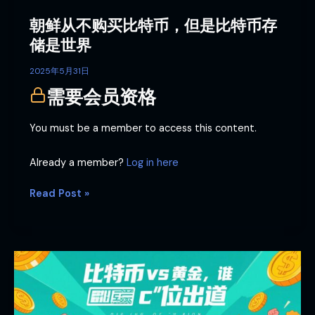
是
朝鲜从不购买比特币，但是比特币存
比
特
储是世界
币
存
2025年5月31日
储
需要会员资格
是
世
You must be a member to access this content.
界
Already a member?
Log in here
Read Post »
比
特
币
vs