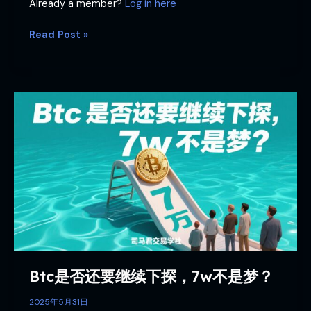
Already a member?
Log in here
Read Post »
Btc
是
否
还
要
继
续
下
探，
7w
不
Btc是否还要继续下探，7w不是梦？
是
梦？
2025年5月31日