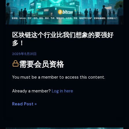
业
比
我
们
想
区块链这个行业比我们想象的要强好
象
的
多！
要
强
2025年5月31日
好
需要会员资格
多！
You must be a member to access this content.
Already a member?
Log in here
Read Post »