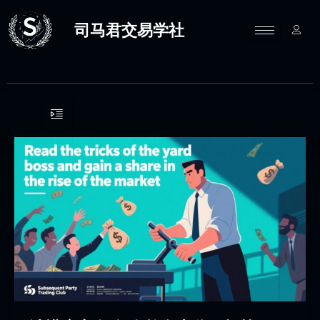
跳
至
司马君交易学社
内
容
读
懂
庄
家
套
路
在
拉
盘
中
分