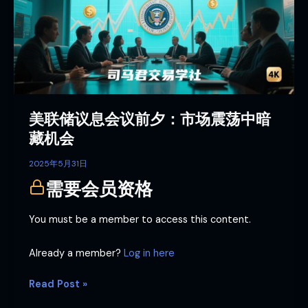
息
会
议
前
夕：
市
场
美联储议息会议前夕：市场震荡中暗
震
荡
藏机会
中
暗
2025年5月31日
藏
需要会员资格
机
会
You must be a member to access this content.
Already a member?
Log in here
Read Post »