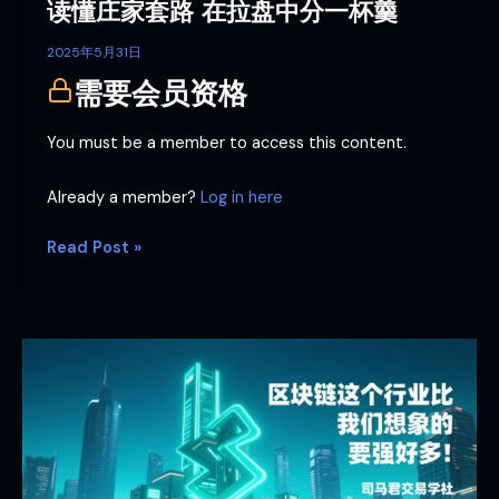
读懂庄家套路 在拉盘中分一杯羹
一
杯
2025年5月31日
羹
需要会员资格
You must be a member to access this content.
Already a member?
Log in here
Read Post »
区
块
链
这
个
行