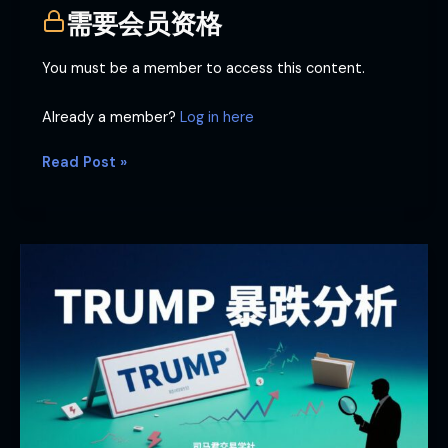
需要会员资格
You must be a member to access this content.
Already a member?
Log in here
Read Post »
TRUMP
暴
跌
分
析