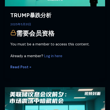
TRUMP暴跌分析
2025年5月31日
需要会员资格
You must be a member to access this content.
Already a member?
Log in here
Read Post »
美
联
储
议