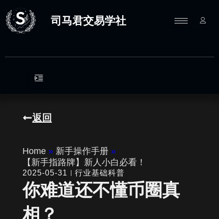
跳
至
司马君交易学社
内
容
返回
Home
»
新手操作手册
»
【新手指路牌】新人小白必看！
2025-05-31
行业基础科普
你难道还不懂币圈真
相？