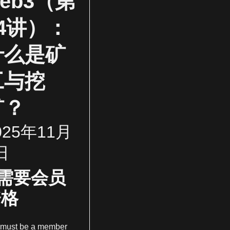
eb3（第
14讲）：
什么是矿
工与挖
矿？
025年11月
日
需要会员
资格
 must be a member