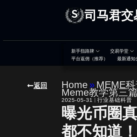
跳
至
司马君交
内
容
新手指路牌
交易学堂
平台返佣（推荐）
最新通知
Home
»
MEME
返回
Meme教学第三
2025-05-31
行业基础科普
曝光币圈
都不知道