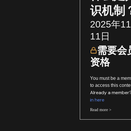
识机制
2025年1
11日
需要会
资格
You must be a mem
to access this conte
Already a member
in here
Read more >