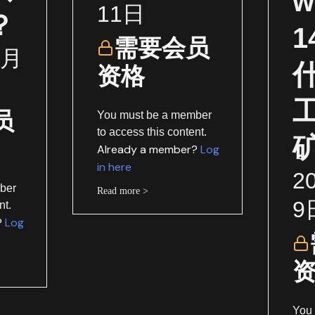
w
11日
？
需要会员
1月
资格
员
You must be a member
to access this content.
Already a member?
Log
in here
2
ber
Read more >
9
nt.
?
Log
You