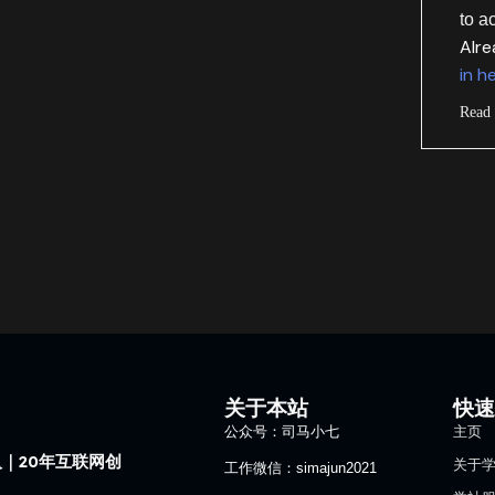
to a
Alr
in h
Read
关于本站
快
公众号：司马小七
主页
｜20年互联网创
关于
工作微信：simajun2021