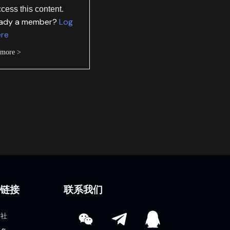
ccess this content.
eady a member?
Log
ere
 more >
速链接
联系我们
学社