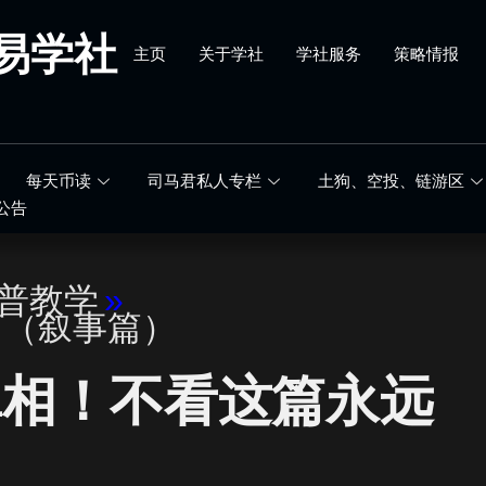
易学社
主页
关于学社
学社服务
策略情报
每天币读
司马君私人专栏
土狗、空投、链游区
公告
科普教学
»
篇（叙事篇）
真相！不看这篇永远
！