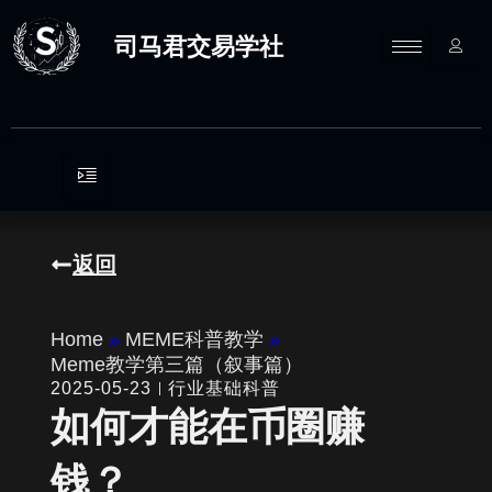
跳
至
司马君交易学社
内
容
返回
Home
»
MEME科普教学
»
Meme教学第三篇（叙事篇）
2025-05-23
行业基础科普
如何才能在币圈赚
钱？