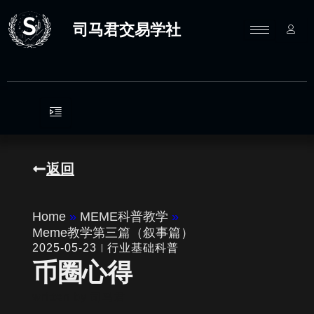
跳
至
司马君交易学社
内
容
返回
Home
»
MEME科普教学
»
Meme教学第三篇（叙事篇）
2025-05-23
行业基础科普
币圈心得
written by
司马君