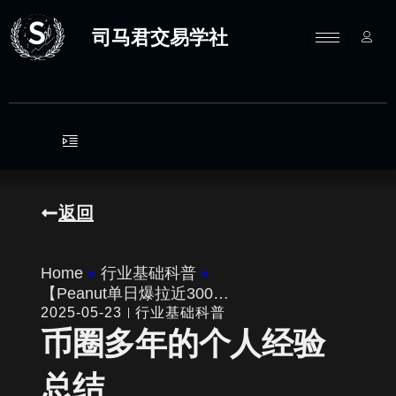
跳
至
司马君交易学社
内
容
返回
Home
»
行业基础科普
»
【Peanut单日爆拉近300…
2025-05-23
行业基础科普
币圈多年的个人经验
总结