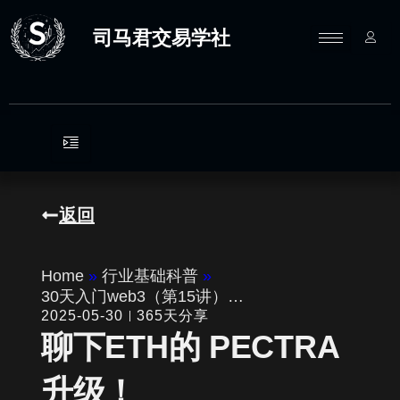
跳
至
司马君交易学社
内
容
返回
Home
»
行业基础科普
»
30天入门web3（第15讲）…
2025-05-30
365天分享
聊下ETH的 PECTRA
升级！