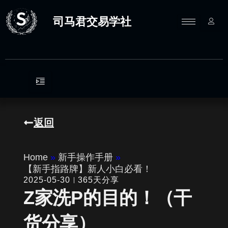
跳
至
司马君交易学社
内
容
返回
Home
»
新手操作手册
»
【新手指路牌】新人小白必看！
2025-05-30
365天分享
Z家洗P的目的！（干
货分享）