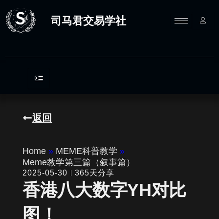
跳
至
司马君交易学社
内
容
返回
Home
»
MEME科普教学
»
Meme教学第三篇（叙事篇）
2025-05-30
365天分享
香港八大数字YH对比
图！