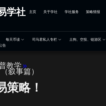
易学社
主页
关于学社
学社服务
策略情报
每天币读
司马君私人专栏
土狗、空投、链游区
公告
科普教学
»
篇（叙事篇）
易策略！