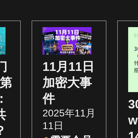
门
11月11日
（第
加密大事
：
件
2025年11月
共
w
11日
？