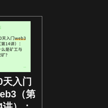
30天入门
eb3（第
14讲）：