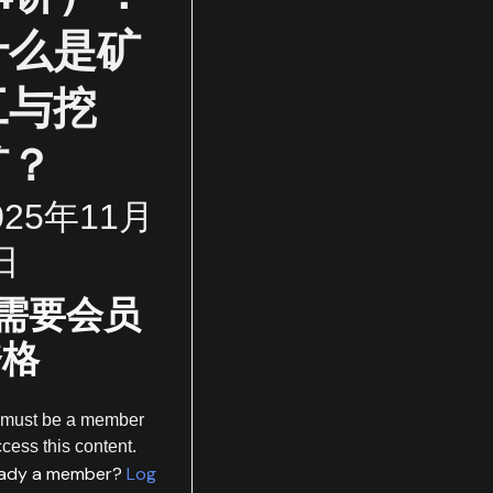
什么是矿
工与挖
矿？
025年11月
日
需要会员
资格
 must be a member
ccess this content.
eady a member?
Log