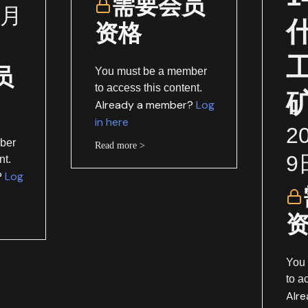
需要会员
1月
资格
员
You must be a member
to access this content.
Already a member?
Log
in here
2
ber
Read more >
9
nt.
?
Log
You
to a
Alr