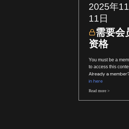
2025年1
11日
需要会
资格
You must be a mem
to access this conte
Already a member
in here
Read more >