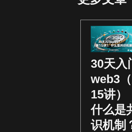
30天入
web3
15讲）
什么是
识机制