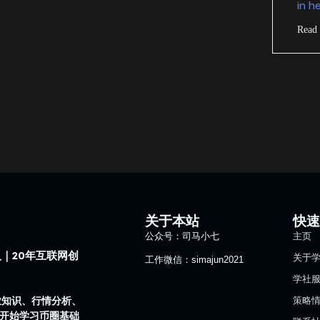
in h
Read
关于本站
快
公众号：司马小七
主页
｜20年互联网创
关于
工作微信：simajun2021
学社
业知识、行情分析、
策略
1开始学习币圈基础