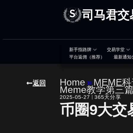
跳
至
司马君交
内
容
新手指路牌
交易学堂
平台返佣（推荐）
最新通知
Home
»
MEME
返回
Meme教学第三
2025-05-27
365天分享
币圈9大交
written by
司马君