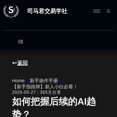
跳
至
司马君交易学社
内
容
返回
Home
»
新手操作手册
»
【新手指路牌】新人小白必看！
2025-05-27
365天分享
如何把握后续的AI趋
势？