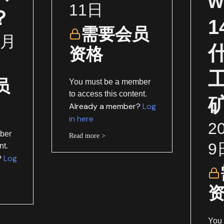
w
11日
？
需要会员
1月
资格
员
You must be a member
to access this content.
Already a member?
Log
in here
2
ber
Read more >
9
nt.
?
Log
You