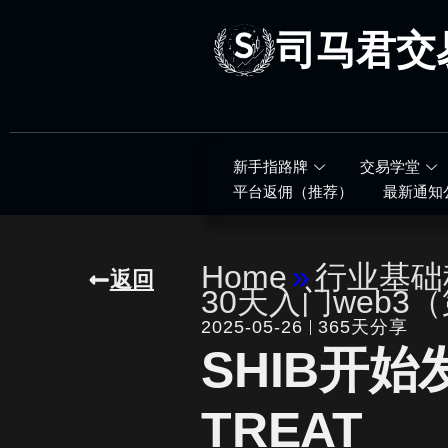
跳
至
司马君交
内
容
新手指路牌
交易学堂
平台返佣（推荐）
最新通知
Home
»
行业基础
返回
30天入门web3
2025-05-26
365天分享
SHIB开
TREAT