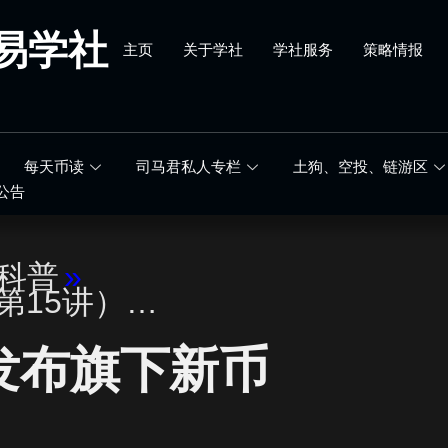
易学社
主页
关于学社
学社服务
策略情报
每天币读
司马君私人专栏
土狗、空投、链游区
公告
科普
»
（第15讲）…
始发布旗下新币