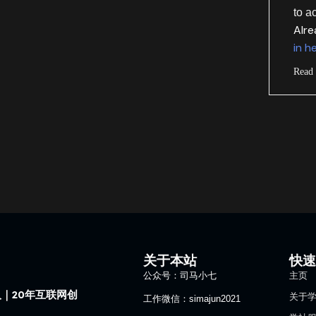
to a
Alr
in h
Read
关于本站
快
公众号：司马小七
主页
｜20年互联网创
关于
工作微信：simajun2021