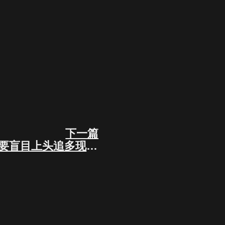
下一篇
Next
请留好你的子弹！不要盲目上头追多现在！