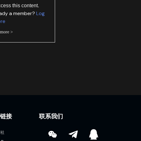
ccess this content.
eady a member?
Log
ere
 more >
速链接
联系我们
学社