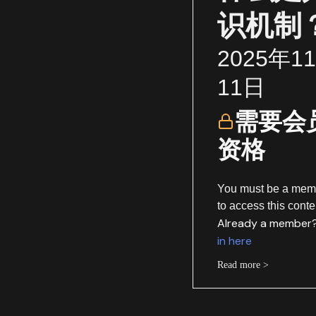
识机制
2025年1
11日
需要会
资格
You must be a mem
to access this conte
Already a member
in here
Read more >