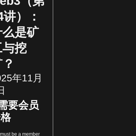
eb3（第
14讲）：
什么是矿
工与挖
矿？
025年11月
日
需要会员
资格
 must be a member