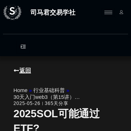
跳
至
司马君交易学社
内
容
返回
Home
»
行业基础科普
»
30天入门web3（第15讲）…
2025-05-26
365天分享
2025SOL可能通过
ETF?