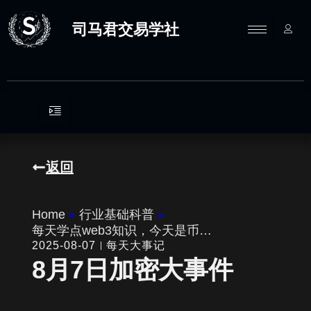
跳
至
司马君交易学社
内
容
返回
Home
»
行业基础科普
»
每天学点web3知识，今天是币…
2025-08-07
每天大事记
8月7日加密大事件
written by
司马君