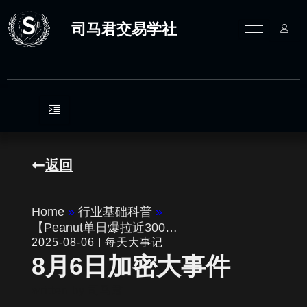
跳
至
司马君交易学社
内
容
返回
Home
»
行业基础科普
»
【Peanut单日爆拉近300…
2025-08-06
每天大事记
8月6日加密大事件
written by
司马君