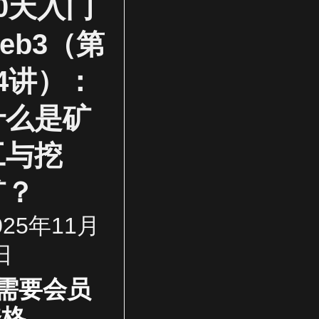
30天入门
eb3（第
14讲）：
什么是矿
工与挖
矿？
025年11月
日
需要会员
资格