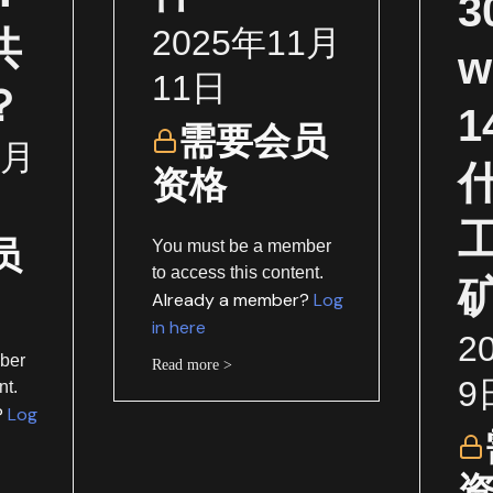
2025年11月
共
w
11日
？
需要会员
1月
资格
员
You must be a member
to access this content.
Already a member?
Log
in here
2
ber
Read more >
9
nt.
?
Log