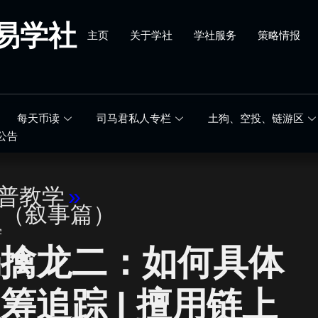
易学社
主页
关于学社
学社服务
策略情报
每天币读
司马君私人专栏
土狗、空投、链游区
公告
科普教学
»
篇（叙事篇）
学
场擒龙二：如何具体
筹追踪 | 擅用链上