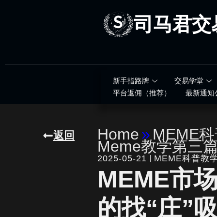
跳
至
司马君交
内
容
新手指路牌
交易学堂
平台返佣（推荐）
最新通知
Home
»
MEME
返回
Meme教学第三
2025-05-21
MEME科普教
MEME市
的找“庄”吸