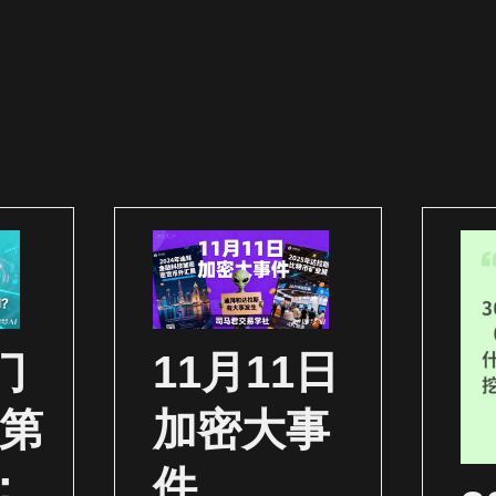
门
11月11日
（第
加密大事
：
件