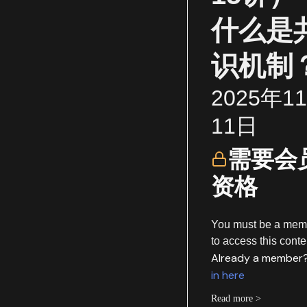
什么是
识机制
2025年1
11日
需要会
资格
You must be a mem
to access this conte
Already a member
in here
Read more >