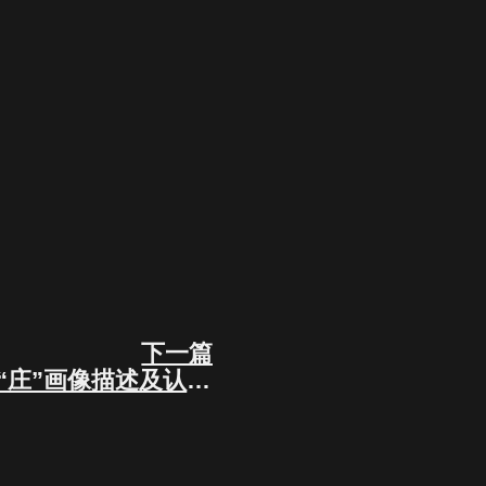
下一篇
Next
MEME市场擒龙三：“庄”画像描述及认知明晰