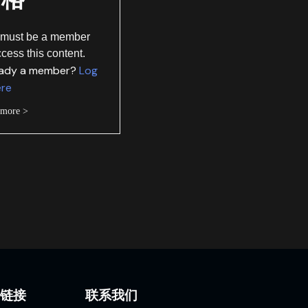
 must be a member
ccess this content.
eady a member?
Log
ere
 more >
速链接
联系我们