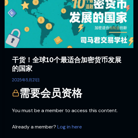
球
10
个
最
适
合
加
密
干货！全球10个最适合加密货币发展
货
的国家
币
发
2025年5月21日
展
需要会员资格
的
国
家
You must be a member to access this content.
Already a member?
Log in here