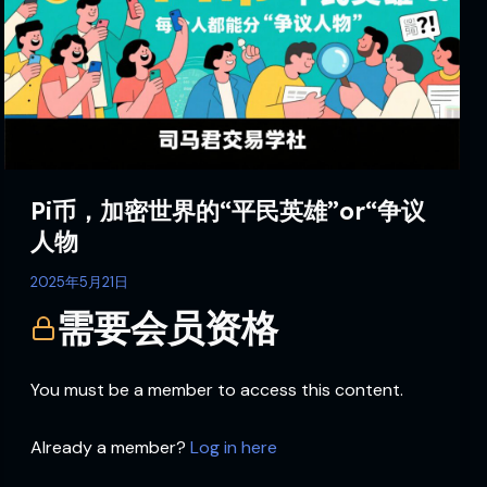
密
世
界
的
“平
民
英
雄”
Pi币，加密世界的“平民英雄”or“争议
or“争
人物
议
人
2025年5月21日
物
需要会员资格
You must be a member to access this content.
Already a member?
Log in here