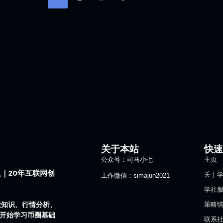
关于本站
快
公众号：司马小七
主页
｜20年互联网创
关于
工作微信：simajun2021
学社
业知识、行情分析、
策略
1开始学习币圈基础
联系