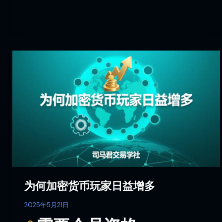
为
何
加
密
货
币
玩
家
日
益
增
为何加密货币玩家日益增多
多
2025年5月21日