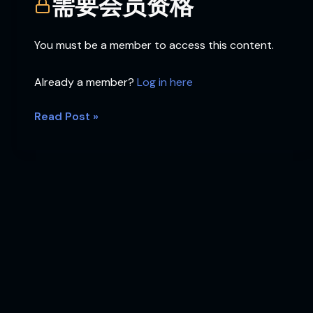
需要会员资格
You must be a member to access this content.
Already a member?
Log in here
Read Post »