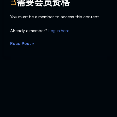
需要会员资格
功
You must be a member to access this content.
Already a member?
Log in here
Read Post »