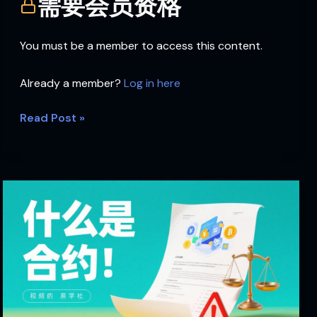
需要会员资格
You must be a member to access this content.
Already a member?
Log in here
Read Post »
什
么
是
合
约！