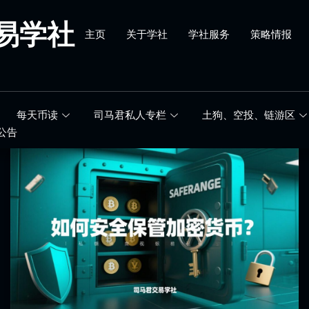
易学社
主页
关于学社
学社服务
策略情报
每天币读
司马君私人专栏
土狗、空投、链游区
公告
如
何
安
全
保
管
加
密
货