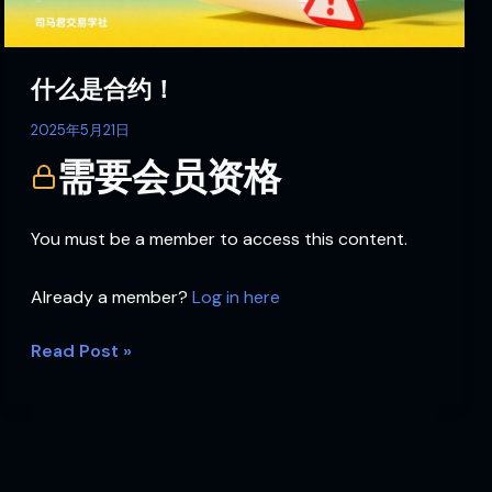
什么是合约！
2025年5月21日
需要会员资格
You must be a member to access this content.
Already a member?
Log in here
Read Post »