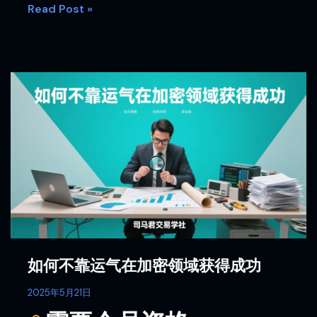
Read Post »
如
何
不
靠
运
气
在
加
密
领
域
如何不靠运气在加密领域获得成功
获
得
2025年5月21日
成