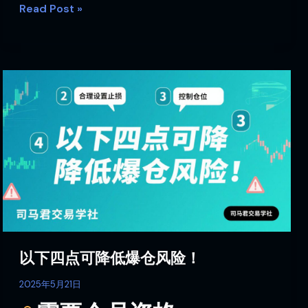
Read Post »
以
下
四
点
可
降
低
爆
仓
风
险！
以下四点可降低爆仓风险！
2025年5月21日