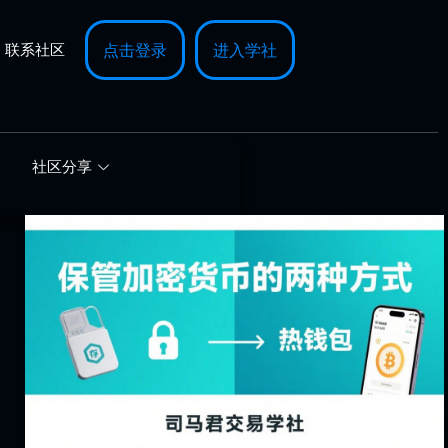
联系社区
点击登录
进入学社
社区分享
保
管
加
密
货
币
的
两
种