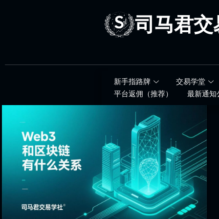
跳
至
司马君交
内
容
新手指路牌
交易学堂
平台返佣（推荐）
最新通知
Web3
和
区
块
链
有
什
么
关