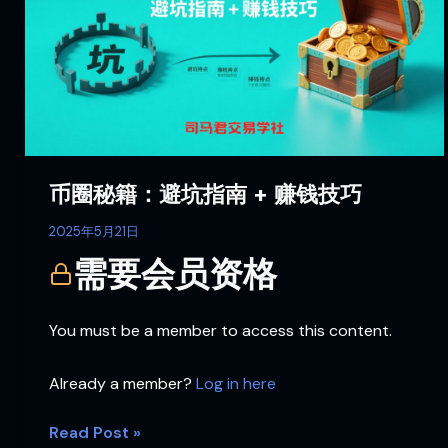
籍：
避
坑
指
南
+
赚
钱
币圈秘籍：避坑指南 + 赚钱技巧
技
巧
2025年5月21日
需要会员资格
You must be a member to access this content.
Already a member?
Log in here
Read Post »