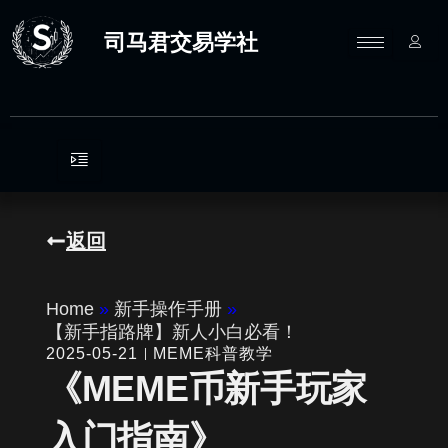
跳
至
司马君交易学社
内
容
返回
Home
»
新手操作手册
»
【新手指路牌】新人小白必看！
2025-05-21
MEME科普教学
《MEME币新手玩家
入门指南》