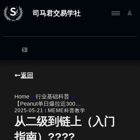
跳
至
司马君交易学社
内
容
返回
Home
»
行业基础科普
»
【Peanut单日爆拉近300…
2025-05-21
MEME科普教学
从二级到链上（入门
指南）????