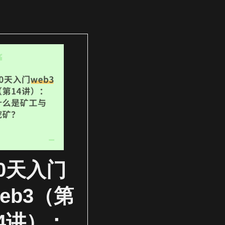
30天入门
eb3（第
14讲）：