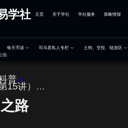
易学社
主页
关于学社
学社服务
策略情报
每天币读
司马君私人专栏
土狗、空投、链游区
公告
科普
»
（第15讲）…
名之路