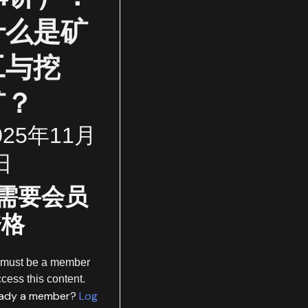
什么是矿
工与挖
矿？
025年11月
日
需要会员
资格
 must be a member
ccess this content.
eady a member?
Log