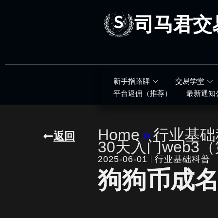
跳
至
司马君交
内
容
新手指路牌
交易学堂
平台返佣（推荐）
最新通知
Home
»
行业基础
返回
30天入门web3
2025-06-01
行业基础科普
狗狗币成
written by
司马君