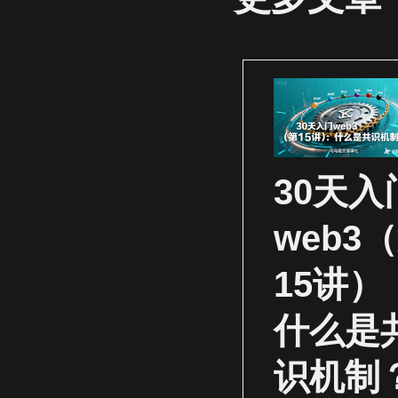
30天入
web3
15讲）
什么是
识机制