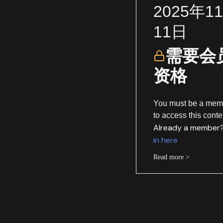
2025年1
11日
需要会
资格
You must be a mem
to access this conte
Already a member
in here
Read more >