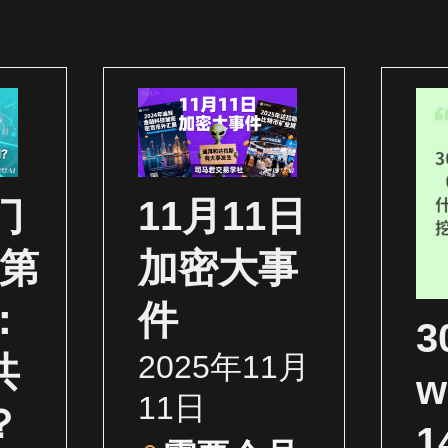
门
11月11日
（第
加密大事
：
件
2025年11月
共
w
11日
？