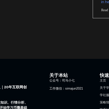
in h
Read
关于本站
快
公众号：司马小七
主页
｜20年互联网创
关于
工作微信：simajun2021
学社
业知识、行情分析、
策略
1开始学习币圈基础