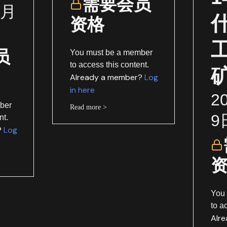
需要会员
1月
资格
员
You must be a member
to access this content.
Already a member?
Log
in here
2
ber
Read more >
9
nt.
?
Log
You
to a
Alr