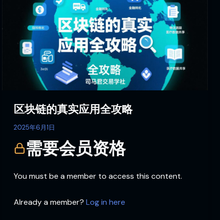
链
的
真
实
应
用
全
攻
略
区块链的真实应用全攻略
2025年6月1日
需要会员资格
You must be a member to access this content.
Already a member?
Log in here