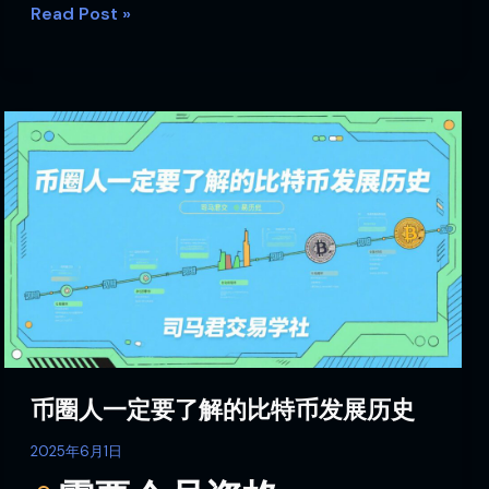
Read Post »
币
圈
人
一
定
要
了
解
的
比
特
币圈人一定要了解的比特币发展历史
币
发
2025年6月1日
展