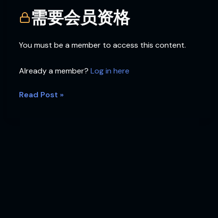
了
需要会员资格
吗？
You must be a member to access this content.
Already a member?
Log in here
Read Post »