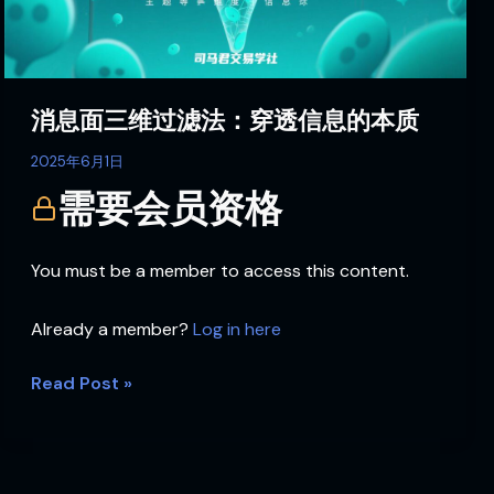
法：
穿
透
信
消息面三维过滤法：穿透信息的本质
息
的
2025年6月1日
本
需要会员资格
质
You must be a member to access this content.
Already a member?
Log in here
Read Post »