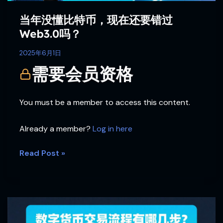
还
要
当年没懂比特币，现在还要错过
错
Web3.0吗？
过
Web3.0
2025年6月1日
吗？
需要会员资格
You must be a member to access this content.
Already a member?
Log in here
Read Post »
数
字