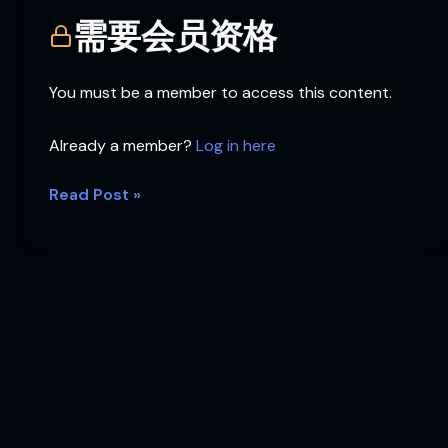
反
需要会员资格
应？
You must be a member to access this content.
Already a member?
Log in here
Read Post »