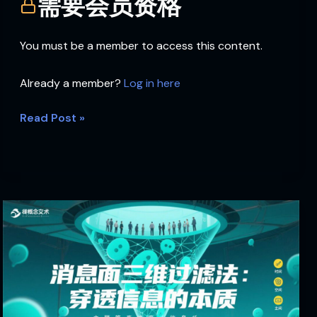
需要会员资格
历
史
You must be a member to access this content.
Already a member?
Log in here
Read Post »
消
息
面
三
维
过
滤