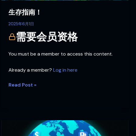
生存指南！
2025年6月1日
需要会员资格
You must be a member to access this content.
Already a member?
Log in here
Read Post »
区
块