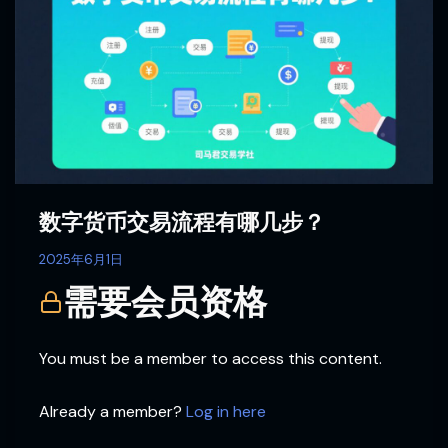
货
币
交
易
流
程
有
哪
几
数字货币交易流程有哪几步？
步？
2025年6月1日
需要会员资格
You must be a member to access this content.
Already a member?
Log in here