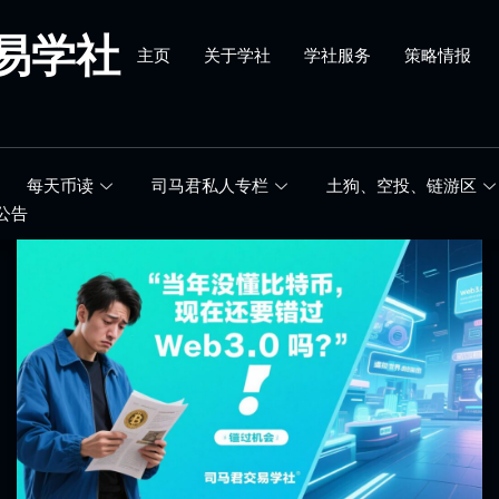
易学社
主页
关于学社
学社服务
策略情报
每天币读
司马君私人专栏
土狗、空投、链游区
公告
当
年
没
懂
比
特
币，
现
在