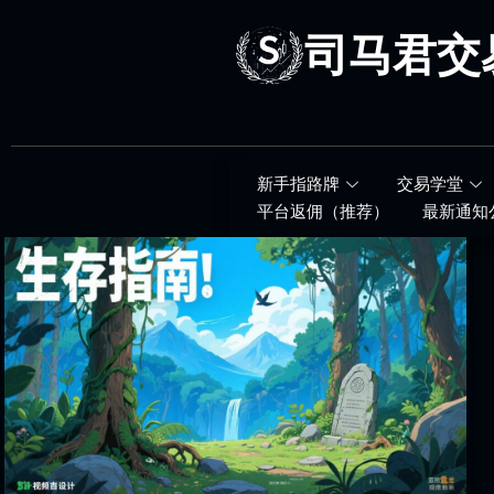
跳
至
司马君交
内
容
新手指路牌
交易学堂
平台返佣（推荐）
最新通知
生
存
指
南！