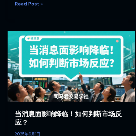
Read Post »
当
消
息
面
影
响
降
临！
如
何
判
当消息面影响降临！如何判断市场反
断
应？
市
场
2025年6月1日