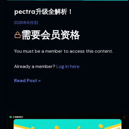
pectra升级全解析！
2025年6月1日
需要会员资格
You must be a member to access this content.
Already a member?
Log in here
Read Post »
狗
狗