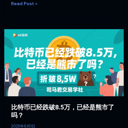
Read Post »
比
特
币
已
经
跌
破
8.5
万，
已
经
比特币已经跌破8.5万，已经是熊市了
是
吗？
熊
市
2025年6月1日