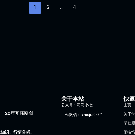
1
2
…
4
关于本站
快
公众号：司马小七
主页
｜20年互联网创
关于
工作微信：simajun2021
学社
业知识、行情分析、
策略