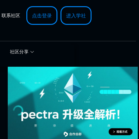
联系社区
点击登录
进入学社
社区分享
pectra
升
级
全
解
析！