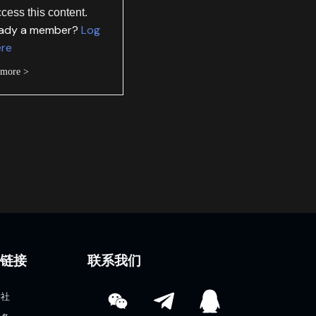
ccess this content.
eady a member?
Log
ere
 more >
速链接
联系我们
学社