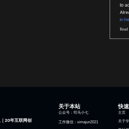
to a
Alr
in h
Read
关于本站
快
公众号：司马小七
主页
｜20年互联网创
关于
工作微信：simajun2021