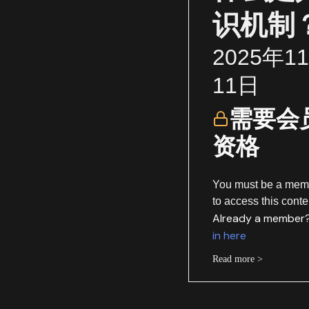
识机制
2025年1
11日
需要会
资格
You must be a mem
to access this conte
Already a member
in here
Read more >