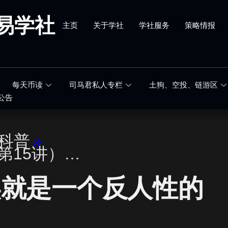
易学社
主页
关于学社
学社服务
策略情报
每天币读
司马君私人专栏
土狗、空投、链游区
公告
科普
»
（第15讲）…
实就是一个反人性的