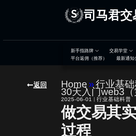
跳
至
司马君交
内
容
新手指路牌
交易学堂
平台返佣（推荐）
最新通知
Home
»
行业基础
返回
30天入门web3
2025-06-01
行业基础科普
做交易其
过程