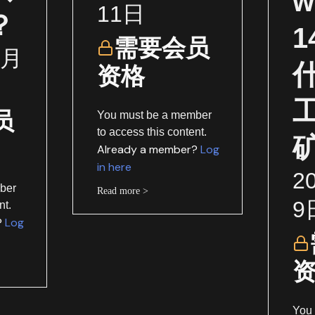
w
11日
？
需要会员
1月
资格
员
You must be a member
to access this content.
Already a member?
Log
in here
2
ber
Read more >
9
nt.
?
Log
You