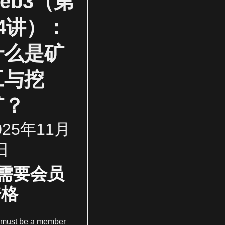
eb3（第
14讲）：
什么是矿
工与挖
矿？
025年11月
日
需要会员
资格
 must be a member