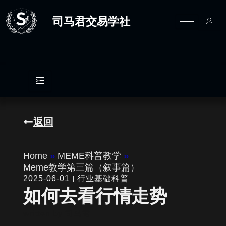
跳
至
司马君交易学社
内
容
返回
Home
»
MEME科普教学
»
Meme教学第三篇（叙事篇）
2025-06-01
行业基础科普
如何去看行情走势
written by
司马君