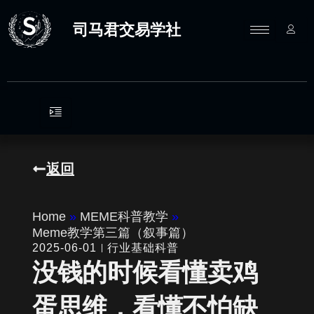
跳
至
司马君交易学社
内
容
返回
Home
»
MEME科普教学
»
Meme教学第三篇（叙事篇）
2025-06-01
行业基础科普
没钱的时候看懂卖鸡
蛋思维，看懂不怕缺