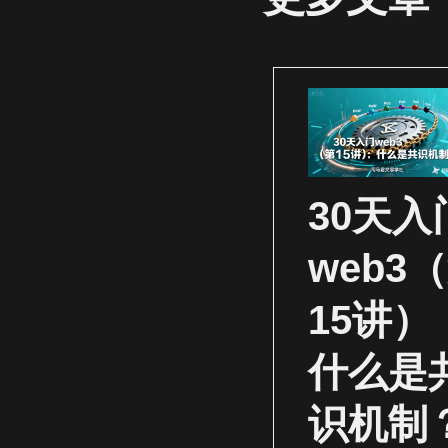
30天入
web3
15讲）
什么是
识机制