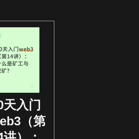
30天入门
eb3（第
14讲）：