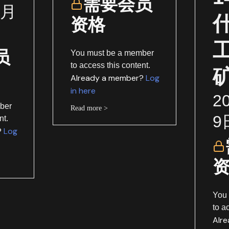
需要会员
1月
资格
员
You must be a member
to access this content.
Already a member?
Log
in here
2
ber
Read more >
9
nt.
?
Log
You
to a
Alr