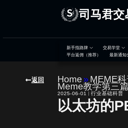
跳
至
司马君交
内
容
新手指路牌
交易学堂
平台返佣（推荐）
最新通知
Home
»
MEME
返回
Meme教学第三
2025-06-01
行业基础科普
以太坊的P
written by
司马君