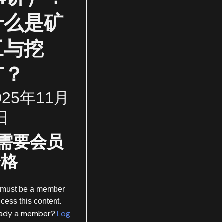
什么是矿
工与挖
矿？
025年11月
日
需要会员
资格
 must be a member
ccess this content.
eady a member?
Log