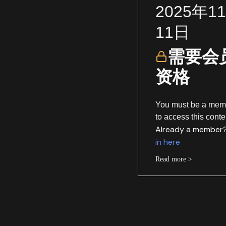
2025年1
11日
需要会
资格
You must be a mem
to access this conte
Already a member
in here
Read more >