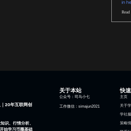
in h
Read
关于本站
快
公众号：司马小七
主页
｜20年互联网创
关于
工作微信：simajun2021
学社
业知识、行情分析、
策略
1开始学习币圈基础