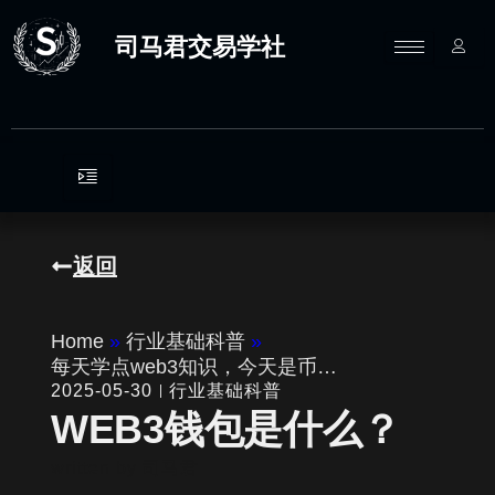
跳
至
司马君交易学社
内
容
返回
Home
»
行业基础科普
»
每天学点web3知识，今天是币…
2025-05-30
行业基础科普
WEB3钱包是什么？
written by
司马君