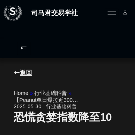
跳
至
司马君交易学社
内
容
返回
Home
»
行业基础科普
»
【Peanut单日爆拉近300…
2025-05-30
行业基础科普
恐慌贪婪指数降至10
written by
司马君