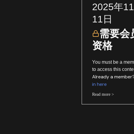
2025年1
11日
需要会
资格
You must be a mem
to access this conte
Already a member
in here
Read more >