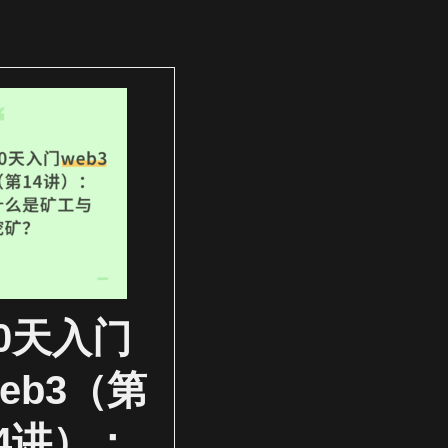
30天入门
eb3（第
14讲）：