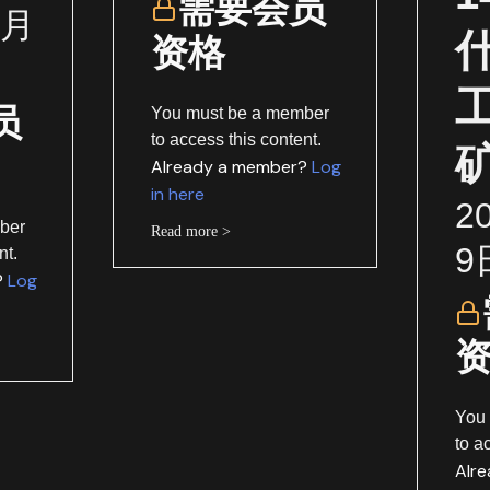
需要会员
1月
资格
员
You must be a member
to access this content.
Already a member?
Log
in here
2
ber
Read more >
9
nt.
?
Log
You
to a
Alr