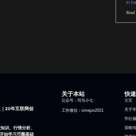
in h
Read
关于本站
快
公众号：司马小七
主页
｜20年互联网创
关于
工作微信：simajun2021
学社
业知识、行情分析、
策略
1开始学习币圈基础