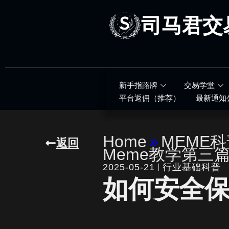
跳
至
司马君交
内
容
新手指路牌
交易学堂
平台返佣（推荐）
最新通知
Home
»
MEME
返回
Meme教学第三
2025-05-21
行业基础科普
如何安全
written by
司马君