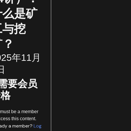
什么是矿
工与挖
矿？
025年11月
日
需要会员
资格
 must be a member
ccess this content.
eady a member?
Log