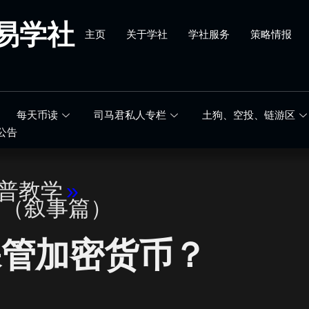
易学社
主页
关于学社
学社服务
策略情报
每天币读
司马君私人专栏
土狗、空投、链游区
公告
科普教学
»
篇（叙事篇）
保管加密货币？