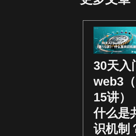
30天入
web3
15讲）
什么是
识机制