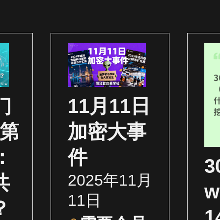
门
11月11日
（第
加密大事
：
件
2025年11月
共
w
11日
？