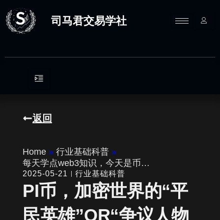
跳
至
司马君交易学社
内
容
返回
Home
»
行业基础科普
»
每天学点web3知识，今天是币…
2025-05-21
行业基础科普
PI币，加密世界的“平
民英雄”OR“争议人物