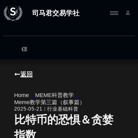
跳
至
司马君交易学社
内
容
返回
Home
»
MEME科普教学
»
Meme教学第三篇（叙事篇）
2025-05-21
行业基础科普
比特币的恐惧＆贪婪
指数