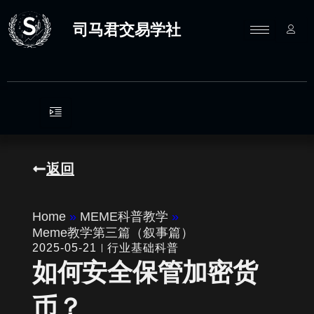
跳
至
司马君交易学社
内
容
返回
Home
»
MEME科普教学
»
Meme教学第三篇（叙事篇）
2025-05-21
行业基础科普
如何安全保管加密货
币？