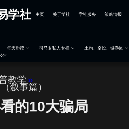
易学社
主页
关于学社
学社服务
策略情报
每天币读
司马君私人专栏
土狗、空投、链游区
公告
科普教学
»
篇（叙事篇）
看的10大骗局