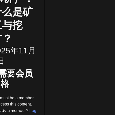
什么是矿
工与挖
矿？
025年11月
日
需要会员
资格
 must be a member
ccess this content.
eady a member?
Log