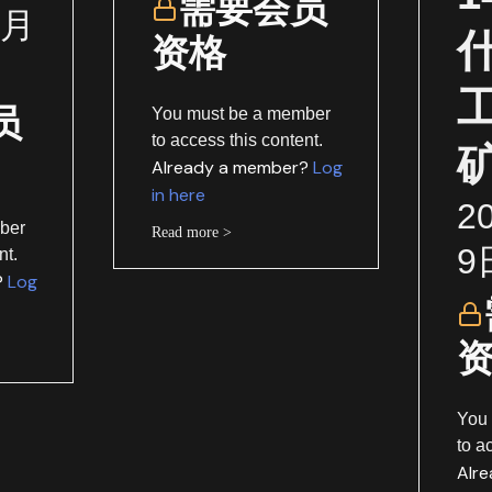
需要会员
1月
资格
员
You must be a member
to access this content.
Already a member?
Log
in here
2
ber
Read more >
9
nt.
?
Log
You
to a
Alr