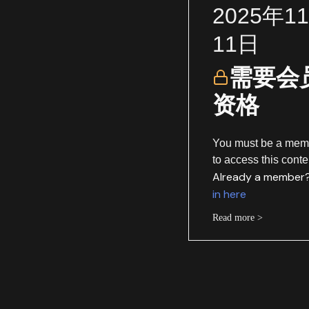
2025年1
11日
需要会
资格
You must be a mem
to access this conte
Already a member
in here
Read more >