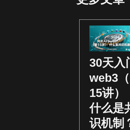
30天入
web3
15讲）
什么是
识机制