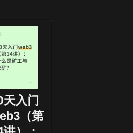
30天入门
eb3（第
14讲）：