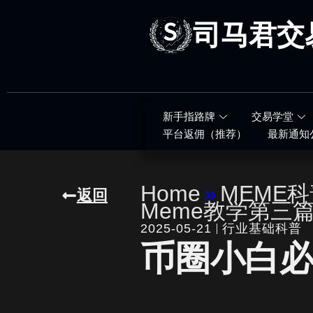
跳
至
司马君交
内
容
新手指路牌
交易学堂
平台返佣（推荐）
最新通知
Home
»
MEME
返回
Meme教学第三
2025-05-21
行业基础科普
币圈小白必
written by
司马君