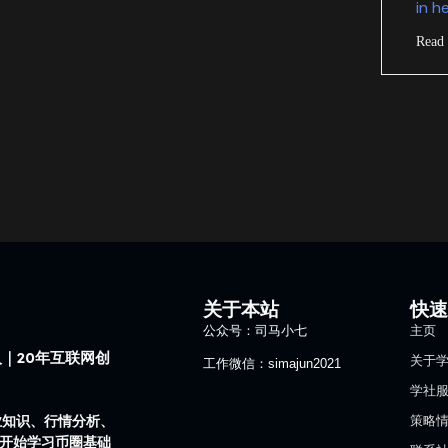
in h
Read
关于本站
快
公众号：司马小七
主页
｜20年互联网创
关于
工作微信：simajun2021
学社
业知识、行情分析、
策略
1开始学习币圈基础