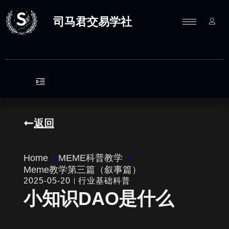
跳
至
司马君交易学社
内
容
返回
Home
»
MEME科普教学
»
Meme教学第三篇（叙事篇）
2025-05-20
行业基础科普
小知识DAO是什么
written by
司马君